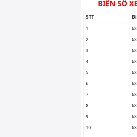
BIỂN SỐ X
STT
Bi
1
68
2
68
3
68
4
68
5
68
6
68
7
68
8
68
9
68
10
68