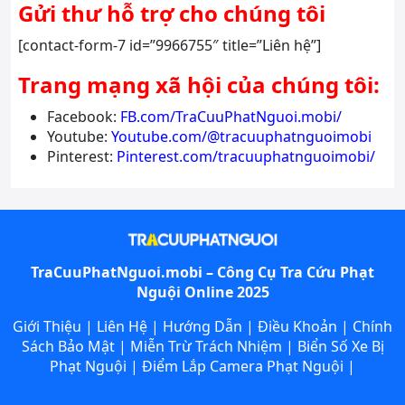
Gửi thư hỗ trợ cho chúng tôi
[contact-form-7 id=”9966755″ title=”Liên hệ”]
Trang mạng xã hội của chúng tôi:
Facebook:
FB.com/TraCuuPhatNguoi.mobi/
Youtube:
Youtube.com/@tracuuphatnguoimobi
Pinterest:
Pinterest.com/tracuuphatnguoimobi/
TraCuuPhatNguoi.mobi – Công Cụ
Tra Cứu Phạt
Nguội
Online 2025
Giới Thiệu
|
Liên Hệ
|
Hướng Dẫn
|
Điều Khoản
|
Chính
Sách Bảo Mật
|
Miễn Trừ Trách Nhiệm
|
Biển Số Xe Bị
Phạt Nguội
|
Điểm Lắp Camera Phạt Nguội
|