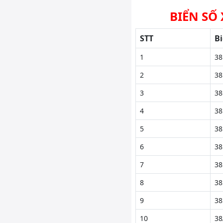
BIỂN SỐ 
STT
Bi
1
38
2
38
3
38
4
38
5
38
6
38
7
38
8
38
9
38
10
38