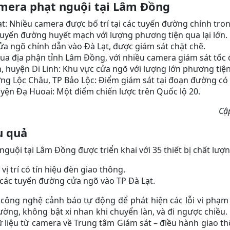
amera phạt nguội tại Lâm Đồng
t: Nhiều camera được bố trí tại các tuyến đường chính tron
uyến đường huyết mạch với lượng phương tiện qua lại lớn.
a ngõ chính dẫn vào Đà Lạt, được giám sát chặt chẽ.
ua địa phận tỉnh Lâm Đồng, với nhiều camera giám sát tốc đ
h, huyện Di Linh: Khu vực cửa ngõ với lượng lớn phương tiện
ng Lộc Châu, TP Bảo Lộc: Điểm giám sát tại đoạn đường có
huyện Đạ Huoai: Một điểm chiến lược trên Quốc lộ 20.
Cậ
u quả
guội tại Lâm Đồng được triển khai với 35 thiết bị chất lượn
vị trí có tín hiệu đèn giao thông.
các tuyến đường cửa ngõ vào TP Đà Lạt.
công nghệ cảnh báo tự động để phát hiện các lỗi vi phạm
đường, không bật xi nhan khi chuyển làn, và đi ngược chiều.
 liệu từ camera về Trung tâm Giám sát – điều hành giao th