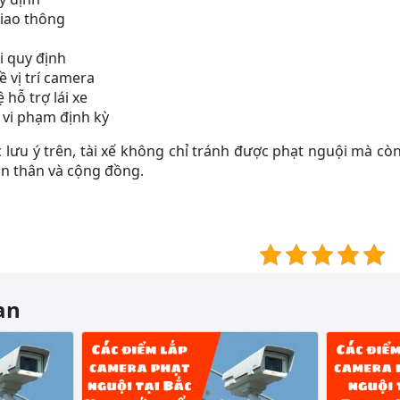
giao thông
i quy định
ề vị trí camera
hỗ trợ lái xe
i vi phạm định kỳ
 lưu ý trên, tài xế không chỉ tránh được phạt nguội mà c
ản thân và cộng đồng.
an