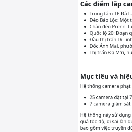
Các điểm lắp c
Trung tâm TP Đà Lạ
Đèo Bảo Lộc: Một t
Chân đèo Prenn: Cử
Quốc lộ 20: Đoạn q
Đầu thị trấn Di Lin
Dốc Ánh Mai, phườ
Thị trấn Đạ M’ri, 
Mục tiêu và hiệ
Hệ thống camera phạt n
25 camera đặt tại 7 
7 camera giám sát 
Hệ thống này sử dụng 
quá tốc độ, đi sai làn 
bao gồm việc truyền dữ