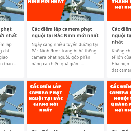
 phạt
Các điểm lắp camera phạt
Các điể
ới nhất
nguội tại Bắc Ninh mới nhất
nguội t
nhất
ểm lắp
Ngày càng nhiều tuyến đường tại
g chỉ
Bắc Ninh được trang bị hệ thống
Không chỉ
giao
camera phạt nguội, góp phần
tế lớn củ
 toàn ...
nâng cao hiệu quả giám ...
Hóa hiện 
đặt camer