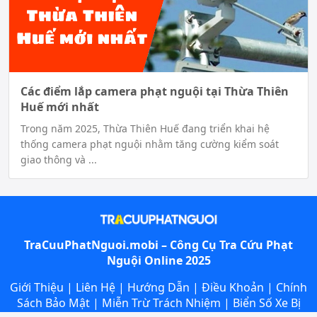
Các điểm lắp camera phạt nguội tại Thừa Thiên
Huế mới nhất
Trong năm 2025, Thừa Thiên Huế đang triển khai hệ
thống camera phạt nguội nhằm tăng cường kiểm soát
giao thông và ...
TraCuuPhatNguoi.mobi – Công Cụ
Tra Cứu Phạt
Nguội
Online 2025
Giới Thiệu
|
Liên Hệ
|
Hướng Dẫn
|
Điều Khoản
|
Chính
Sách Bảo Mật
|
Miễn Trừ Trách Nhiệm
|
Biển Số Xe Bị