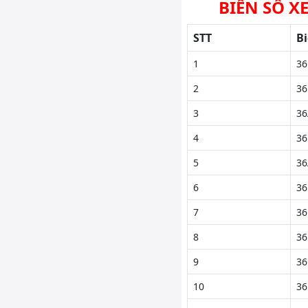
BIỂN SỐ X
STT
Bi
1
36
2
36
3
36
4
36
5
36
6
36
7
36
8
36
9
36
10
36