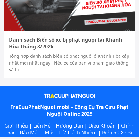
Danh sách Biển số xe bị phạt nguội tại Khánh
Hòa Tháng 8/2026
Tổng hợp danh sách biển số phạt nguội ở Khánh Hòa cập
nhật mới nhất ngày . Nếu xe của bạn vi phạm giao thông
và bị ...
TraCuuPhatNguoi.mobi – Công Cụ
Tra Cứu Phạt
Nguội
Online 2025
Giới Thiệu
|
Liên Hệ
|
Hướng Dẫn
|
Điều Khoản
|
Chính
Sách Bảo Mật
|
Miễn Trừ Trách Nhiệm
|
Biển Số Xe Bị