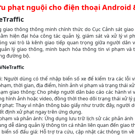
u phạt nguội cho điện thoại Android
Traffic
 giao thông thông minh chính thức do Cục Cảnh sát giao
ằm hiện đại hóa công tác quản lý, giám sát và xử lý vi p
g vai trò là kênh giao tiếp quan trọng giữa người dân v
uản lý giao thông, minh bạch hóa thông tin vi phạm và 
ông đường bộ.
VNeTraffic
: Người dùng có thể nhập biển số xe để kiểm tra các lỗi 
 phạm, thời gian, địa điểm, hình ảnh vi phạm và trạng thái xử 
ạm giao thông: Cho phép người dân báo cáo các hành vi vi
g hình ảnh hoặc video, đồng thời theo dõi trạng thái xử lý
 phạt: Thay vì nhận thông báo giấy như trước đây, người 
ết định xử phạt ngay trên ứng dụng.
i phạm và phản ánh: Ứng dụng lưu trữ lịch sử các phản ánh
ùng dễ dàng quản lý thông tin cá nhân liên quan đến giao t
 biển số đấu giá: Hỗ trợ tra cứu, cập nhật các thông tin về