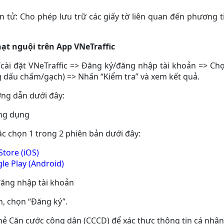
ện tử: Cho phép lưu trữ các giấy tờ liên quan đến phương 
ạt nguội trên App VNeTraffic
cài đặt VNeTraffic => Đăng ký/đăng nhập tài khoản => Chọ
 dấu chấm/gạch) => Nhấn “Kiểm tra” và xem kết quả.
ng dẫn dưới đây:
ứng dụng
ặc chọn 1 trong 2 phiên bản dưới đây:
Store (iOS)
le Play (Android)
đăng nhập tài khoản
n, chọn “Đăng ký”.
ẻ Căn cước công dân (CCCD) để xác thực thông tin cá nhân