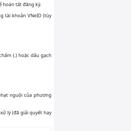
ể hoàn tất đăng ký.
g tài khoản VNeID (tùy
chấm (.) hoặc dấu gạch
 phạt nguội của phương
xử lý (đã giải quyết hay