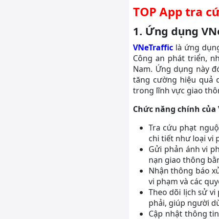
TOP App tra cứ
1. Ứng dụng VNe
VNeTraffic
là ứng dụng
Công an phát triển, nh
Nam. Ứng dụng này đón
tăng cường hiệu quả q
trong lĩnh vực giao th
Chức năng chính của 
Tra cứu phạt nguội
chi tiết như loại vi
Gửi phản ánh vi ph
nạn giao thông bằn
Nhận thông báo xử
vi phạm và các quy
Theo dõi lịch sử v
phải, giúp người d
Cập nhật thông tin