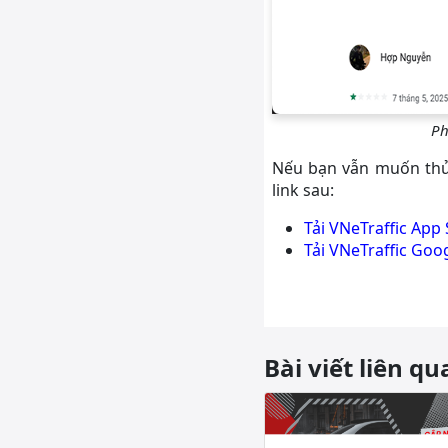
Ph
Nếu bạn vẫn muốn thử t
link sau:
Tải VNeTraffic App 
Tải VNeTraffic Goog
Bài viết liên qu