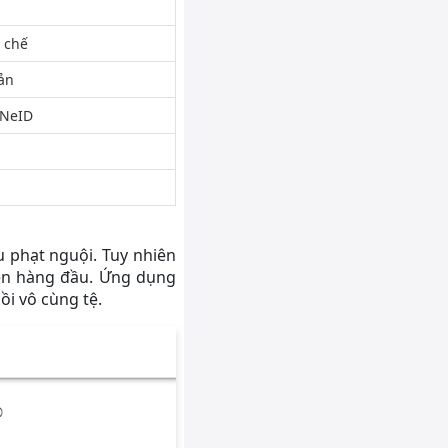
 chế
oản
VNeID
 phạt nguội. Tuy nhiên
lên hàng đầu. Ứng dụng
ồi vô cùng tệ.