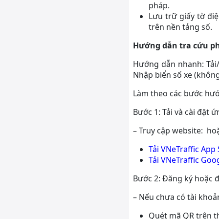
pháp.
Lưu trữ giấy tờ đi
trên nền tảng số.
Hướng dẫn tra cứu ph
Hướng dẫn nhanh: Tải/
Nhập biển số xe (không
Làm theo các bước hướ
Bước 1: Tải và cài đặt 
– Truy cập website: ho
Tải VNeTraffic App 
Tải VNeTraffic Goog
Bước 2: Đăng ký hoặc 
– Nếu chưa có tài khoả
Quét mã QR trên th