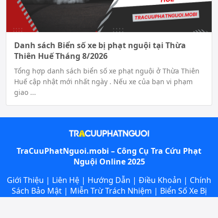
Danh sách Biển số xe bị phạt nguội tại Thừa
Thiên Huế Tháng 8/2026
Tổng hợp danh sách biển số xe phạt nguội ở Thừa Thiên
Huế cập nhật mới nhất ngày . Nếu xe của bạn vi phạm
giao ...
TraCuuPhatNguoi.mobi – Công Cụ
Tra Cứu Phạt
Nguội
Online 2025
Giới Thiệu
|
Liên Hệ
|
Hướng Dẫn
|
Điều Khoản
|
Chính
Sách Bảo Mật
|
Miễn Trừ Trách Nhiệm
|
Biển Số Xe Bị
Phạt Nguội
|
Điểm Lắp Camera Phạt Nguội
|