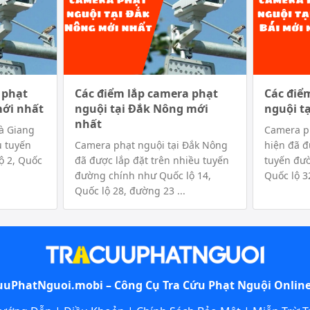
 phạt
Các điểm lắp camera phạt
Các điể
mới nhất
nguội tại Đắk Nông mới
nguội t
nhất
à Giang
Camera ph
u tuyến
Camera phạt nguội tại Đắk Nông
hiện đã đ
ộ 2, Quốc
đã được lắp đặt trên nhiều tuyến
tuyến đư
đường chính như Quốc lộ 14,
Quốc lộ 32
Quốc lộ 28, đường 23 ...
uuPhatNguoi.mobi – Công Cụ
Tra Cứu Phạt Nguội
Online