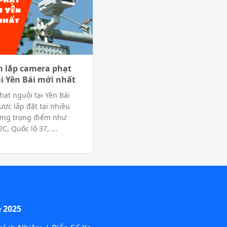
m lắp camera phạt
ại Yên Bái mới nhất
ạt nguội tại Yên Bái
ược lắp đặt tại nhiều
ờng trọng điểm như
C, Quốc lộ 37, ...
 2025