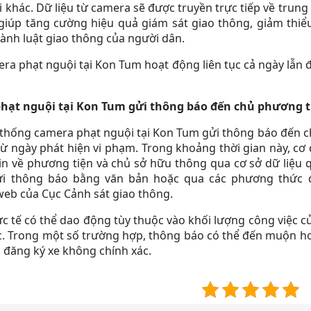
vi khác. Dữ liệu từ camera sẽ được truyền trực tiếp về trun
y giúp tăng cường hiệu quả giám sát giao thông, giảm thiể
ành luật giao thông của người dân.
ra phạt nguội tại Kon Tum hoạt động liên tục cả ngày lẫn
phạt nguội tại Kon Tum gửi thông báo đến chủ phương t
hệ thống camera phạt nguội tại Kon Tum gửi thông báo đến
 từ ngày phát hiện vi phạm. Trong khoảng thời gian này, cơ
n về phương tiện và chủ sở hữu thông qua cơ sở dữ liệu q
gửi thông báo bằng văn bản hoặc qua các phương thức
web của Cục Cảnh sát giao thông.
hực tế có thể dao động tùy thuộc vào khối lượng công việc c
c. Trong một số trường hợp, thông báo có thể đến muộn hơ
n đăng ký xe không chính xác.