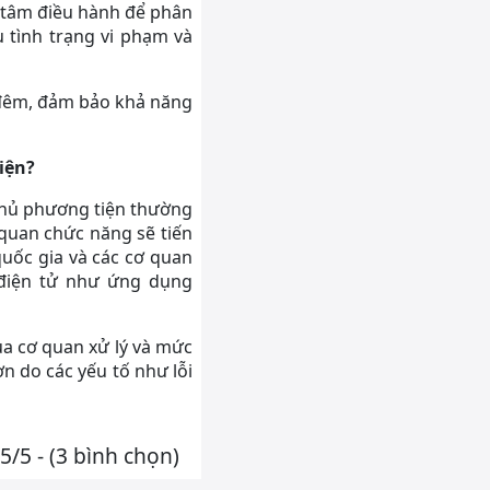
g tâm điều hành để phân
u tình trạng vi phạm và
 đêm, đảm bảo khả năng
iện?
 chủ phương tiện thường
 quan chức năng sẽ tiến
uốc gia và các cơ quan
 điện tử như ứng dụng
ủa cơ quan xử lý và mức
n do các yếu tố như lỗi
5/5 - (3 bình chọn)