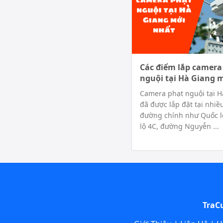
Các điểm lắp camera
nguội tại Hà Giang 
Camera phạt nguội tại H
đã được lắp đặt tại nhiề
đường chính như Quốc l
lộ 4C, đường Nguyễn ...
TraC