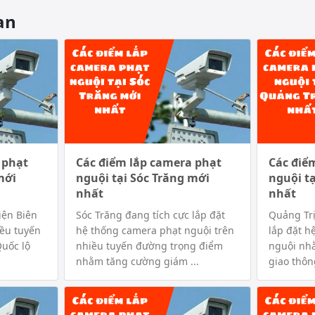
an
 phạt
Các điểm lắp camera phạt
Các điể
mới
nguội tại Sóc Trăng mới
nguội t
nhất
nhất
iện Biên
Sóc Trăng đang tích cực lắp đặt
Quảng Tr
iều tuyến
hệ thống camera phạt nguội trên
lắp đặt h
uốc lộ
nhiều tuyến đường trọng điểm
nguội nh
nhằm tăng cường giám ...
giao thông