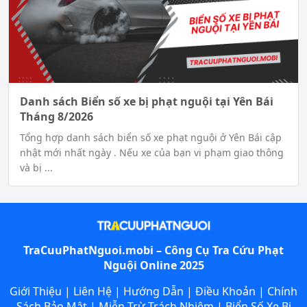
Danh sách Biển số xe bị phạt nguội tại Yên Bái
Tháng 8/2026
Tổng hợp danh sách biển số xe phạt nguội ở Yên Bái cập
nhật mới nhất ngày . Nếu xe của bạn vi phạm giao thông
và bị ...
TraCuuPhatNguoi.mobi – Công Cụ
Tra Cứu Phạt
Nguội
Online 2025
Giới Thiệu
|
Liên Hệ
|
Hướng Dẫn
|
Điều Khoản
|
Chính
Sách Bảo Mật
|
Miễn Trừ Trách Nhiệm
|
Biển Số Xe Bị