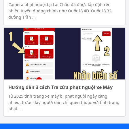
Camera phạt nguội tại Lai Châu đã được lắp đặt trên
nhiều tuyến đường chính như Quốc lộ 4D, Quốc lộ 32,
đường Trần ...
Hướng dẫn 3 cách Tra cứu phạt nguội xe Máy
Từ 2025 tình trạng xe máy bị phạt nguội ngày càng
nhiều, trước đây người dân chỉ quen thuộc với tình trạng
phạt ...