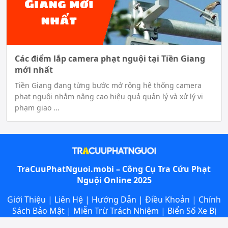
Các điểm lắp camera phạt nguội tại Tiền Giang
mới nhất
Tiền Giang đang từng bước mở rộng hệ thống camera
phạt nguội nhằm nâng cao hiệu quả quản lý và xử lý vi
phạm giao ...
TraCuuPhatNguoi.mobi – Công Cụ
Tra Cứu Phạt
Nguội
Online 2025
Giới Thiệu
|
Liên Hệ
|
Hướng Dẫn
|
Điều Khoản
|
Chính
Sách Bảo Mật
|
Miễn Trừ Trách Nhiệm
|
Biển Số Xe Bị
Phạt Nguội
|
Điểm Lắp Camera Phạt Nguội
|