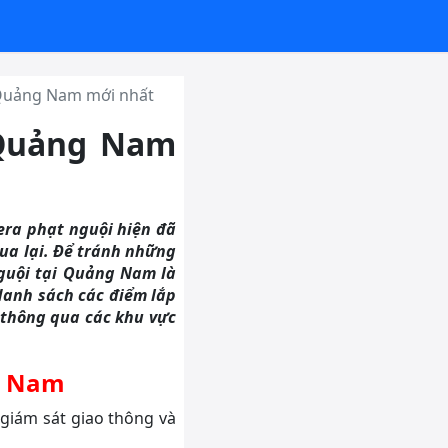
 Quảng Nam mới nhất
 Quảng Nam
era phạt nguội hiện đã
ua lại. Để tránh những
nguội tại Quảng Nam là
 danh sách các điểm lắp
 thông qua các khu vực
g Nam
giám sát giao thông và