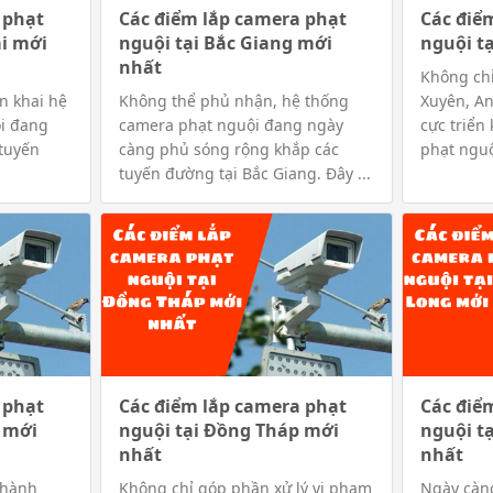
 phạt
Các điểm lắp camera phạt
Các điể
i mới
nguội tại Bắc Giang mới
nguội t
nhất
Không chỉ
ển khai hệ
Không thể phủ nhận, hệ thống
Xuyên, An
i đang
camera phạt nguội đang ngày
cực triển
tuyến
càng phủ sóng rộng khắp các
phạt nguộ
tuyến đường tại Bắc Giang. Đây ...
 phạt
Các điểm lắp camera phạt
Các điể
g mới
nguội tại Đồng Tháp mới
nguội t
nhất
nhất
thành
Không chỉ góp phần xử lý vi phạm
Ngày càn