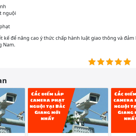
inh
t nguội
 phạt
ết kế để nâng cao ý thức chấp hành luật giao thông và đảm
ng Nam.
an