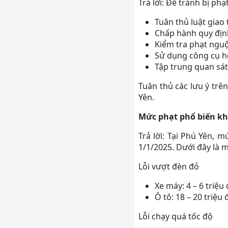
Trả lời: Để tránh bị ph
Tuân thủ luật giao
Chấp hành quy địn
Kiểm tra phạt nguộ
Sử dụng công cụ h
Tập trung quan sát
Tuân thủ các lưu ý trê
Yên.
Mức phạt phổ biến khi
Trả lời: Tại Phú Yên, 
1/1/2025. Dưới đây là 
Lỗi vượt đèn đỏ
Xe máy: 4 – 6 triệu
Ô tô: 18 – 20 triệu
Lỗi chạy quá tốc độ