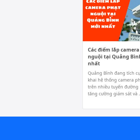
Các điểm lắp camera
nguội tại Quảng Bìn
nhất
Quảng Bình đang tích cự
khai hệ thống camera ph
trên nhiều tuyến đườn
tăng cường giám sát và .