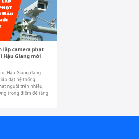
m lắp camera phạt
ại Hậu Giang mới
ăm, Hậu Giang đang
i lắp đặt hệ thống
ạt nguội trên nhiều
ờng trọng điểm để tăng