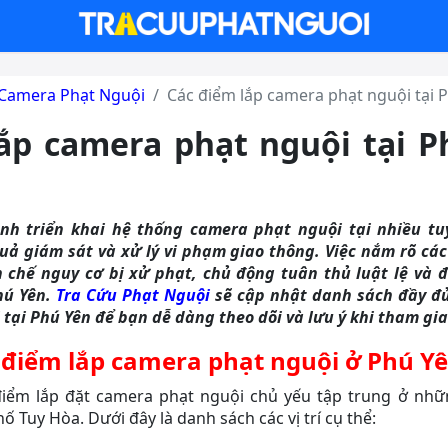
Camera Phạt Nguội
Các điểm lắp camera phạt nguội tại 
ắp camera phạt nguội tại 
h triển khai hệ thống camera phạt nguội tại nhiều t
ả giám sát và xử lý vi phạm giao thông. Việc nắm rõ các 
 chế nguy cơ bị xử phạt, chủ động tuân thủ luật lệ và 
hú Yên.
Tra Cứu Phạt Nguội
sẽ cập nhật danh sách đầy đủ
tại Phú Yên để bạn dễ dàng theo dõi và lưu ý khi tham gia
 điểm lắp camera phạt nguội ở Phú Y
 điểm lắp đặt camera phạt nguội chủ yếu tập trung ở nh
ố Tuy Hòa. Dưới đây là danh sách các vị trí cụ thể: