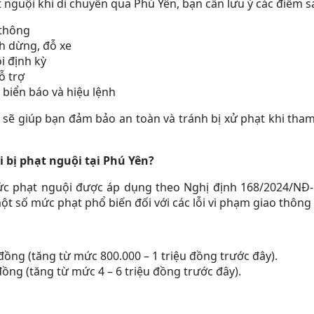
ạt nguội khi di chuyển qua Phú Yên, bạn cần lưu ý các điểm s
 thông
h dừng, đỗ xe
i định kỳ
ỗ trợ
 biển báo và hiệu lệnh
n sẽ giúp bạn đảm bảo an toàn và tránh bị xử phạt khi tham
 bị phạt nguội tại Phú Yên?
mức phạt nguội được áp dụng theo Nghị định 168/2024/NĐ-C
một số mức phạt phổ biến đối với các lỗi vi phạm giao thôn
 đồng (tăng từ mức 800.000 – 1 triệu đồng trước đây).
 đồng (tăng từ mức 4 – 6 triệu đồng trước đây).