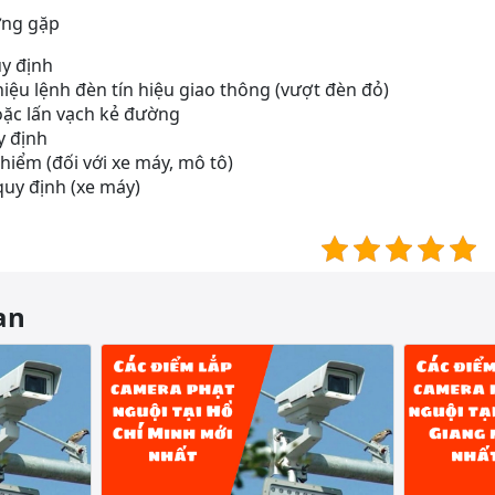
ờng gặp
y định
ệu lệnh đèn tín hiệu giao thông (vượt đèn đỏ)
oặc lấn vạch kẻ đường
y định
iểm (đối với xe máy, mô tô)
uy định (xe máy)
an