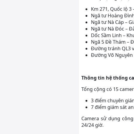
Km 271, Quốc lộ 3 
Ngã tư Hoàng Đình
Ngã tư Nà Cáp – Gi
Ngã tư Nà Đóc – Đả
Dốc Sầm Linh – Kh
Ngã 5 Đề Thám – Đi
Đường tránh QL3 và
Đường Võ Nguyên G
Thông tin hệ thống c
Tổng cộng có 15 camera 
3 điểm chuyên giám
7 điểm giám sát an
Camera sử dụng công n
24/24 giờ.