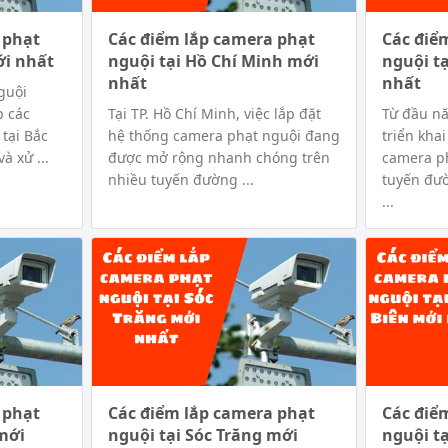
 phạt
Các điểm lắp camera phạt
Các điể
ới nhất
nguội tại Hồ Chí Minh mới
nguội t
nhất
nhất
guội
 các
Tại TP. Hồ Chí Minh, việc lắp đặt
Từ đầu n
tại Bắc
hệ thống camera phạt nguội đang
triển kha
à xử ...
được mở rộng nhanh chóng trên
camera ph
nhiều tuyến đường ...
tuyến đư
...
 phạt
Các điểm lắp camera phạt
Các điể
mới
nguội tại Sóc Trăng mới
nguội t