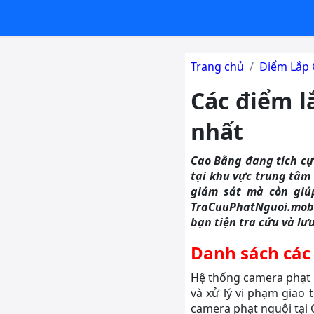
Trang chủ
Điểm Lắp 
Các điểm l
nhất
Cao Bằng đang tích cự
tại khu vực trung tâm 
giám sát mà còn giúp
TraCuuPhatNguoi.mobi
bạn tiện tra cứu và lư
Danh sách các
Hệ thống camera phạt n
và xử lý vi phạm giao 
camera phạt nguội tại 