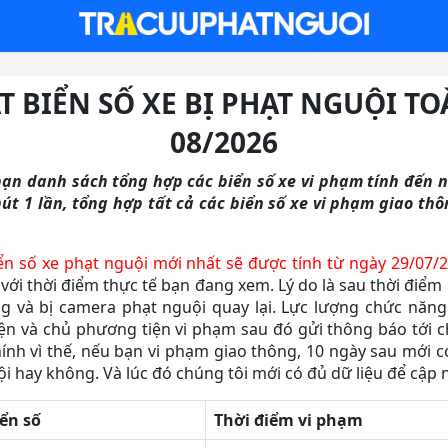
T BIỂN SỐ XE BỊ PHẠT NGUỘI T
08/2026
 bạn danh sách tổng hợp các biển số xe vi phạm tính đến 
út 1 lần, tổng hợp tất cả các biển số xe vi phạm giao thô
iển số xe phạt nguội mới nhất sẽ được tính từ ngày 29/07/
 với thời điểm thực tế bạn đang xem. Lý do là sau thời điể
ng và bị camera phạt nguội quay lại. Lực lượng chức năng
ện và chủ phương tiện vi phạm sau đó gửi thông báo tới ch
ính vì thế, nếu bạn vi phạm giao thông, 10 ngày sau mới c
i hay không. Và lúc đó chúng tôi mới có đủ dữ liệu để cập 
ển số
Thời điểm vi phạm